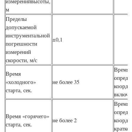
измеренийвысоты,
м
Пределы
допускаемой
инструментальной
±0,1
погрешности
измерений
скорости, м/с
Время
Время
опреде
«холодного»
не более 35
коорди
старта, сек.
включе
Время
опреде
Время «горячего»
не более 2
коорди
старта, сек.
кратко