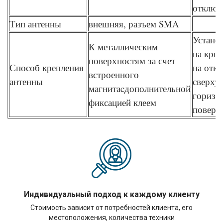
отключ
Тип антенны
внешняя, разъем SMA
Устано
К металлическим
на кры
поверхностям за счет
Способ крепления
на отк
встроенного
антенны
сверху
магнитаcдополнительной
горизо
фиксацией клеем
поверх
Индивидуальный подход к каждому клиенту
Стоимость зависит от потребностей клиента, его
местоположения, количества техники