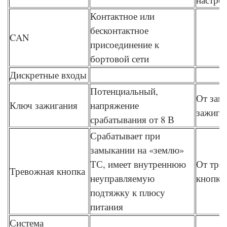
Контактное или
бесконтактное
CAN
присоединение к
бортовой сети
Дискретные входы
Потенциальный,
От зам
Ключ зажигания
напряжение
зажига
срабатывания от 8 В
Срабатывает при
замыкании на «землю»
ТС, имеет внутреннюю
От тре
Тревожная кнопка
неуправляемую
кнопки
подтяжку к плюсу
питания
Система