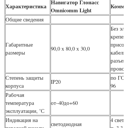
Навигатор Глонасс
Характеристика
Комме
Omnicomm Light
Общие сведения
Без эл
крепеж
Габаритные
присое
90,0 х 80,0 х 30,0
размеры
кабель
разъем
провод
Степень защиты
по ГОС
IP20
корпуса
96
Рабочая
температура
от–40до+60
эксплуатации, ˚С
Индикация на
4 свето
светодиодная
передней панели
п. 3.3