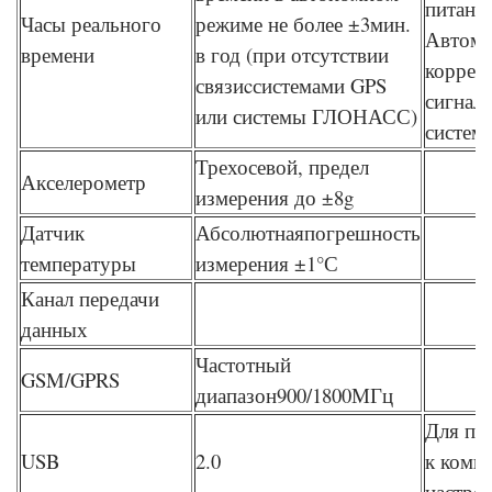
питани
Часы реального
режиме не более ±3мин.
Автома
времени
в год (при отсутствии
коррек
связиcсистемами GPS
сигнал
или системы ГЛОНАСС)
систем
Трехосевой, предел
Акселерометр
измерения до ±8g
Датчик
Абсолютнаяпогрешность
температуры
измерения ±1°С
Канал передачи
данных
Частотный
GSM/GPRS
диапазон900/1800МГц
Для по
USB
2.0
к комп
настро