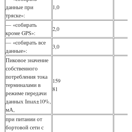
данные при
1,0
тряске»:
— «собирать
2,0
кроме GPS»:
— «собирать все
3,0
данные»:
Пиковое значение
собственного
потребления тока
159
терминалами в
81
режиме передачи
данных Imax±10%,
мА,
при питании от
бортовой сети с