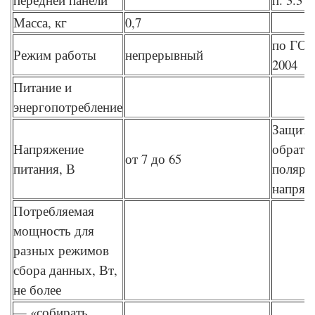
Масса, кг
0,7
по ГОС
Режим работы
непрерывный
2004
Питание и
энергопотребление
Защита
Напряжение
обратн
от 7 до 65
питания, В
полярн
напряж
Потребляемая
мощность для
разных режимов
сбора данных, Вт,
не более
— «собирать